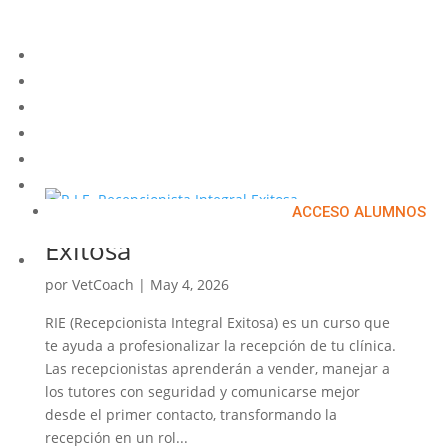
HOME
NOSOTROS
SERVICIOS
EQUIPO
NOTICIAS
CURSOS
ACCESO ALUMNOS
R.I.E. Recepcionista Integral
Exitosa
CONTÁCTANOS
por
VetCoach
|
May 4, 2026
RIE (Recepcionista Integral Exitosa) es un curso que
te ayuda a profesionalizar la recepción de tu clínica.
Las recepcionistas aprenderán a vender, manejar a
los tutores con seguridad y comunicarse mejor
desde el primer contacto, transformando la
recepción en un rol...