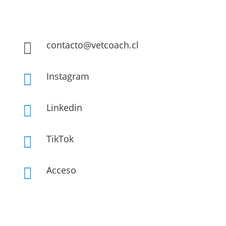
contacto@vetcoach.cl

Instagram

Linkedin

TikTok

Acceso
