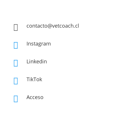
contacto@vetcoach.cl

Instagram

Linkedin

TikTok

Acceso
