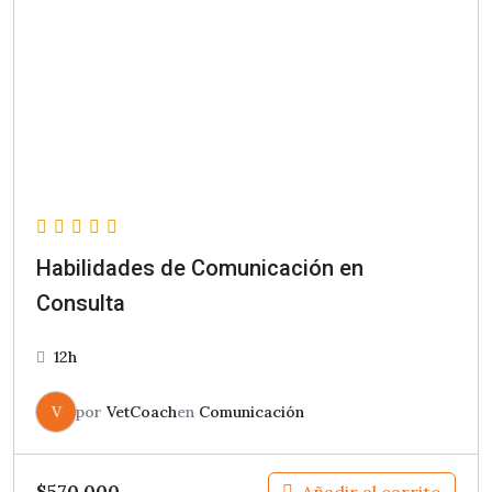
Habilidades de Comunicación en
Consulta
12h
V
por
VetCoach
en
Comunicación
$
570.000
Añadir al carrito