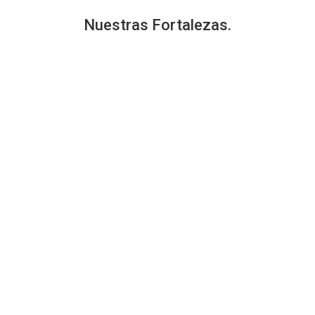
Nuestras
Fortalezas
.
%
Liderazgo
%
Visión de Futuro
%
Diligencia
%
Creatividad