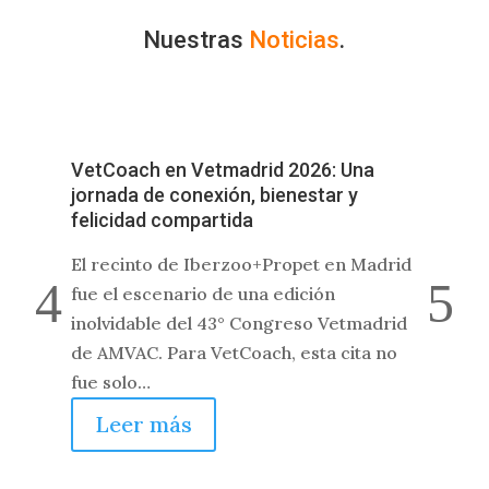
Nuestras
Noticias
.
VetCoach en Vetmadrid 2026: Una
Ve
jornada de conexión, bienestar y
WS
felicidad compartida
Ja
El recinto de Iberzoo+Propet en Madrid
Del
fue el escenario de una edición
vib
inolvidable del 43° Congreso Vetmadrid
sed
de AMVAC. Para VetCoach, esta cita no
As
fue solo…
Leer más