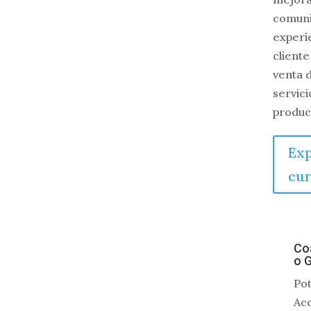
comuni
experi
cliente
venta 
servici
produc
Exp
cur
Coa
o 
Pot
Ac