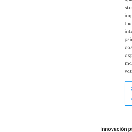
sto
imp
tus
in
psi
coa
exp
me
vet
Innovación p