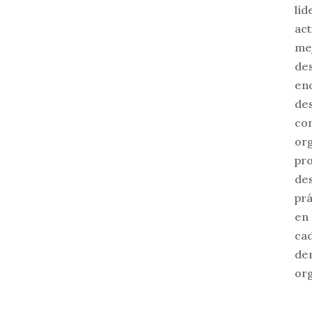
líd
act
me
de
en
des
co
org
pr
des
prá
en 
ca
den
org