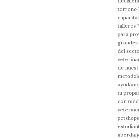
decision
terreno
capacita
talleres 
para pro
grandes
del sect
veterinar
de nuest
metodolo
ayudamo
tu propu
con méd
veterinar
petshops
estudian
abordan