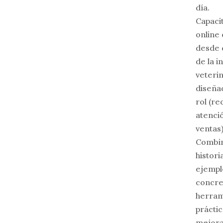
día.
Capaci
online
desde 
de la i
veterin
diseña
rol (re
atenció
ventas)
Combi
histori
ejempl
concre
herram
práctic
mejora