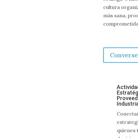
cultura organi
más sana, prod
comprometida
Convers
Activida
Estratég
Proveedo
Industri
Conecta
estrateg
quienes