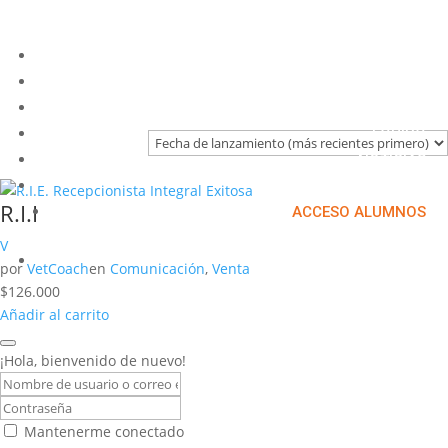
HOME
NOSOTROS
SERVICIOS
EQUIPO
NOTICIAS
CURSOS
R.I.E. Recepcionista Integral Exitosa
ACCESO ALUMNOS
V
CONTÁCTANOS
por
VetCoach
en
Comunicación
,
Venta
$
126.000
Añadir al carrito
¡Hola, bienvenido de nuevo!
Mantenerme conectado