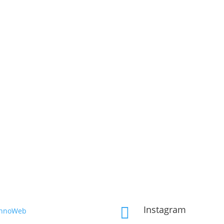
Instagram

InnoWeb