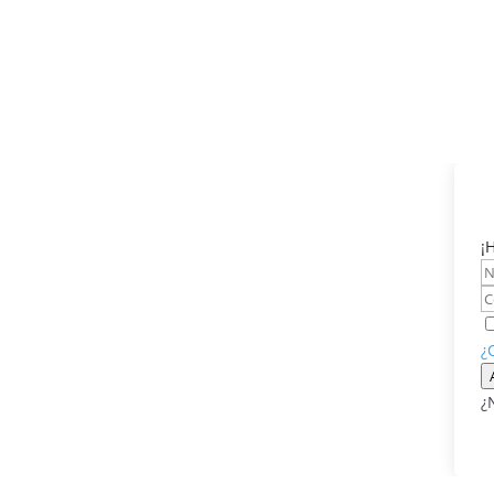
¡
¿
¿