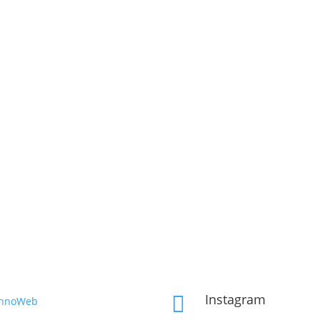
Instagram

InnoWeb