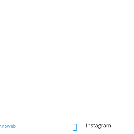
Instagram

InnoWeb