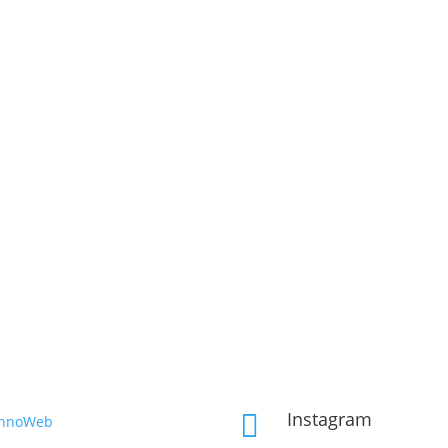
Instagram

InnoWeb