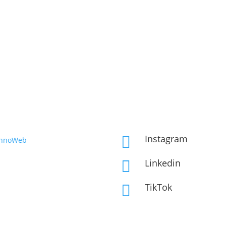
Instagram

InnoWeb
Linkedin

TikTok
