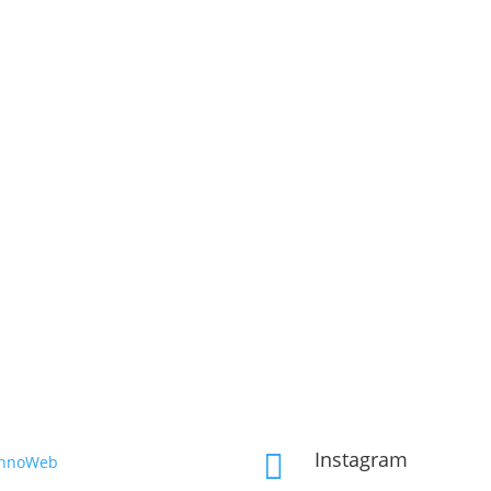
Instagram

InnoWeb