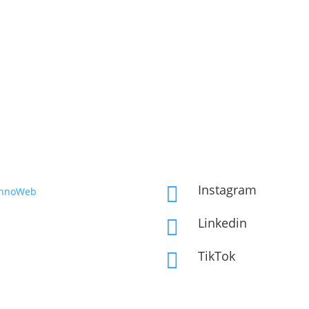
Instagram

InnoWeb
Linkedin

TikTok
