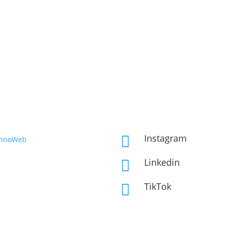
Instagram

InnoWeb
Linkedin

TikTok
