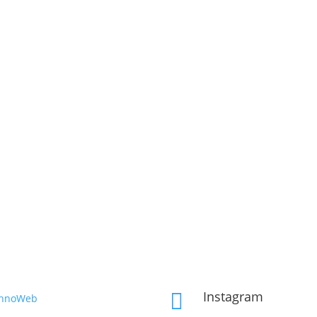
Instagram

InnoWeb