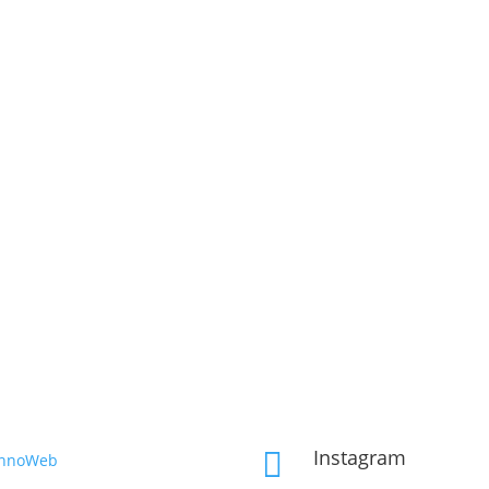
Instagram

InnoWeb