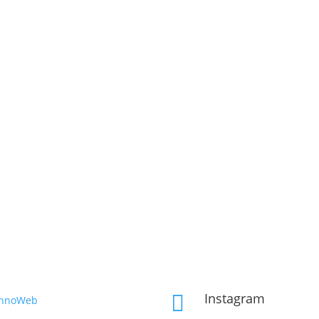
Instagram

InnoWeb