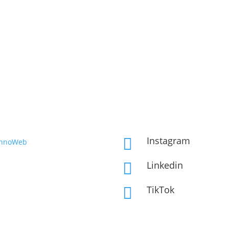
Instagram

InnoWeb
Linkedin

TikTok
