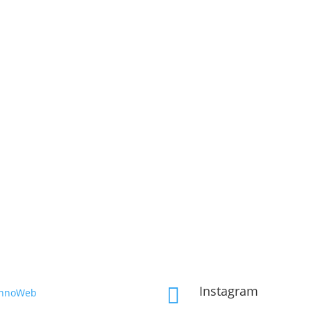
Instagram

InnoWeb