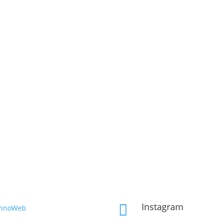
Instagram

InnoWeb