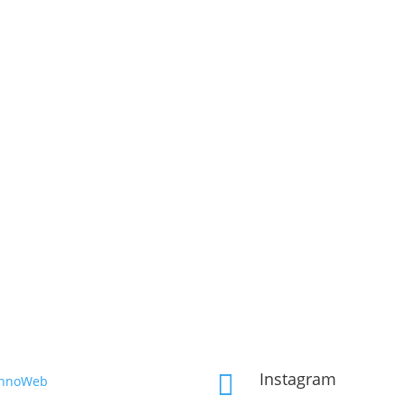
Instagram

InnoWeb