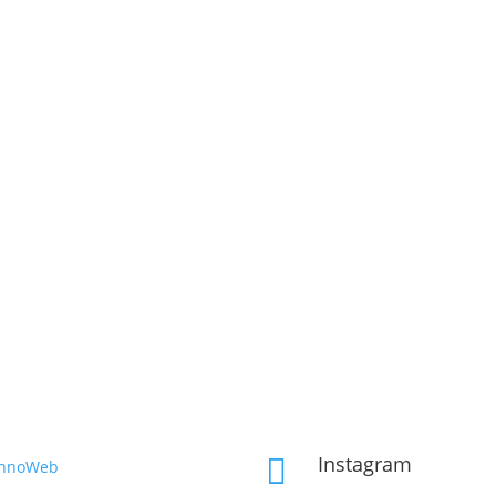
Instagram

InnoWeb