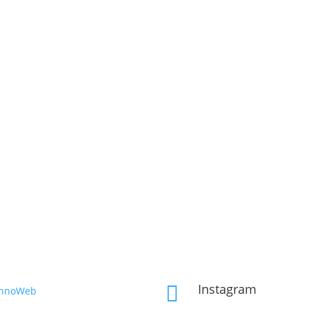
Instagram

InnoWeb