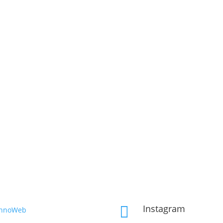
Instagram

InnoWeb