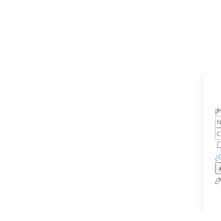
¡
¿
¿