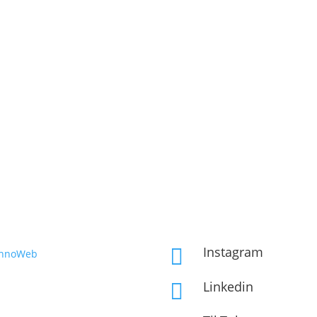
Instagram

InnoWeb
Linkedin
