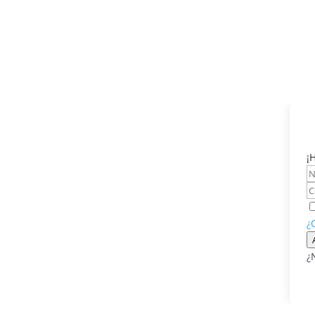
¡
¿
¿